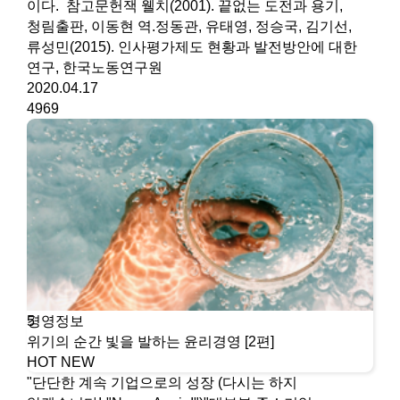
이다. 참고문헌잭 웰치(2001). 끝없는 도전과 용기,
청림출판, 이동현 역.정동관, 유태영, 정승국, 김기선,
류성민(2015). 인사평가제도 현황과 발전방안에 대한
연구, 한국노동연구원
2020.04.17
4969
경영정보
5
위기의 순간 빛을 발하는 윤리경영 [2편]
HOT
NEW
​"단단한 계속 기업으로의 성장 (다시는 하지