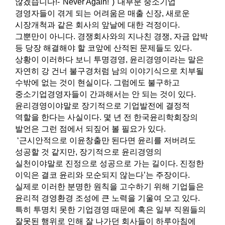
않겠습니다!-"Never Again!")"​ 대부분 중소기업
경영자들이 겪게 되는 어려움은 매출 신장, 새로운
시장개척과 같은 회사의 앞날에 대한 걱정이다.
그뿐만이 아니다. 경쟁회사와의 지나친 경쟁, 자금 압박
등 당장 해결해야 할 코앞에 산적된 문제들도 있다.
상황이 이러하다 보니 투명경영, 윤리경영이라는 말은
자연히 강 건너 불구경처럼 남의 이야기식으로 치부될
수밖에 없는 것이 현실이다. 그럼에도 불구하고
중소기업경영자들이 간과해서는 안 되는 것이 있다.
윤리경영이야말로 장기적으로 기업발전에 결정적
역할을 한다는 사실이다. 몇 년 전 한국윤리학회장의
발언은 그런 점에서 되짚어 볼 필요가 있다.
‘근시안적으로 이윤창출만 된다면 윤리를 저버려도
성공할 것 같지만, 장기적으로 윤리경영의
실천이야말로 진정으로 성공으로 가는 길이다. 진정한
이익은 결코 윤리와 모순되지 않는다’는 주장이다.
실제로 이러한 분명한 원칙을 고수하기 위해 기업들은
윤리적 경영환경 조성에 큰 노력을 기울여 오고 있다.
특히 투명치 못한 기업경영 때문에 혹은 일부 직원들의
잘못된 행위로 인해 잘 나가던 회사들이 하루아침에