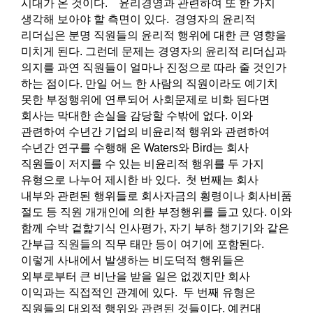
시대가 온 것이다. 윤리경영과 관련하여 또 한 가지
생각해 보아야 할 측면이 있다. 경영자의 윤리적
리더십은 분명 직원들의 윤리적 행위에 대한 큰 영향을
미치게 된다. 그런데 문제는 경영자의 윤리적 리더십과
의지를 과연 직원들이 얼마나 진정으로 따라 줄 것인가
하는 점이다. 만일 어느 한 사람의 직원이라도 예기치
못한 부정행위에 연루되어 사회문제로 비화 된다면
회사는 막대한 손실을 감당할 수밖에 없다. 이와
관련하여 수년간 기업의 비윤리적 행위와 관련하여
수년간 연구를 수행해 온 Waters와 Bird는 회사
직원들이 저지를 수 있는 비윤리적 행위를 두 가지
유형으로 나누어 제시한 바 있다. 첫 번째는 회사
내부와 관련된 행위들로 회사자금의 횡령이나 회사비품
절도 등 직원 개개인에 의한 부정행위를 들고 있다. 이와
함께 수박 겉핥기식 인사평가, 자기 부하 챙기기와 같은
간부급 직원들의 직무 태만 등이 여기에 포함된다.
이렇게 사내에서 발생하는 비도덕적 행위들은
외부로부터 큰 비난을 받을 일은 없겠지만 회사
이익과는 직접적인 관계에 있다. 두 번째 유형은
직원들의 대외적 행위와 관련된 것들이다. 예컨대