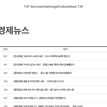
TSP Services
Client
Insight
Culture
About TSP
경제뉴스
번호
제목
862
[한국경제] "송아지가 소보다 비싸"…코스닥 폭락에 날벼락 맞은 곳
861
[한국경제]"자식도 싫다는 회사"…땅 팔고 폐업 택하자 정부 칼 빼들었다
860
[중앙일보] 미쳐버린 취업난.... 중소기업 1명 뽑는데 1800명 몰렸다
859
[매일경제] 일을 포기하게 만든 사회 … 구조적 원인 네 가지
858
[중앙일보] 한때 4조 IPO 대박 꿈도 꿨다…출구 없이 나이먹는 K유니콘
857
[매일경제] 모두의 창업 2기, 선발인원 2배 늘린 1만명 뽑는다
856
[매일경제] 모두의 창업 1기, 생활비 고민 주부도·인생 2막 60대도 … 창업 나선다