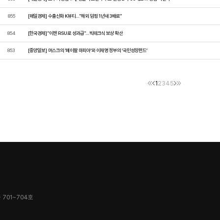
855
[매일경제] 수출신화 K뷰티…"해외 덤핑 1년새 3배로"
854
[한국경제]"이젠 RSU로 성과급"…빅테크식 보상 확산
853
[중앙일보] 머스크의 ‘페이팔 마피아’와 이재명 정부의 ‘국민성장펀드’
1
2
3
4
5
 701~704호