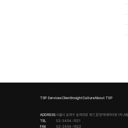
TSP Services
Client
Insight
Culture
About TSP
ADDRESS
서울시 송파구 송파대로 167, 문정역테라타워 1차 A동
TEL
02-3454-1521
FAX
02-3454-1522