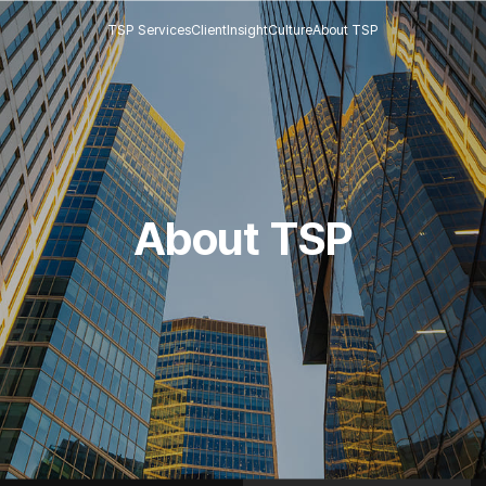
TSP Services
Client
Insight
Culture
About TSP
About TSP