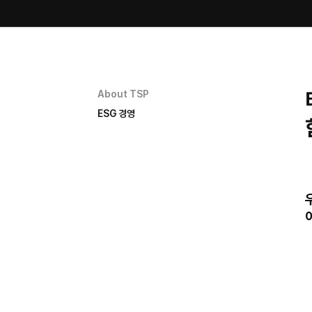
About TSP
ESG 경영