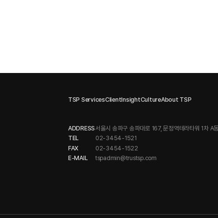
TSP Services
Client
Insight
Culture
About TSP
ADDRESS
서울시 송파구 송파대로 167, 문정역테라타워 1차 A동
TEL
02-3454-1521
FAX
02-3454-1522
E-MAIL
tspadmin@trustsp.com