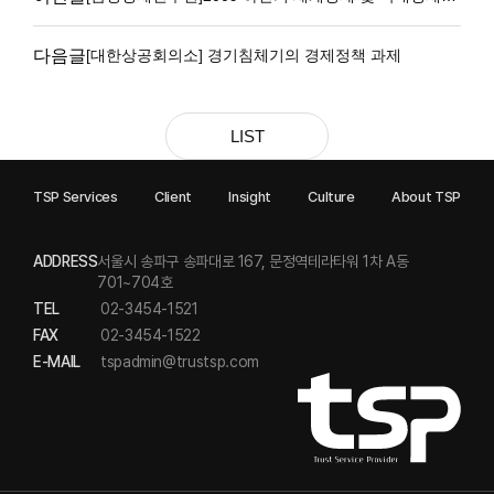
전망
다음글
[대한상공회의소] 경기침체기의 경제정책 과제
LIST
TSP Services
Client
Insight
Culture
About TSP
ADDRESS
서울시 송파구 송파대로 167, 문정역테라타워 1차 A동
701~704호
TEL
02-3454-1521
FAX
02-3454-1522
E-MAIL
tspadmin@trustsp.com