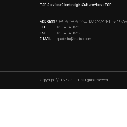
TSP Services
Client
Insight
Culture
About TSP
ADDRESS
서울시 송파구 송파대로 167, 문정역테라타워 1차 A동
TEL
02-3454-1521
FAX
02-3454-1522
E-MAIL
tspadmin@trustsp.com
Copyright ⓒ TSP Co.,Ltd. All rights reserved