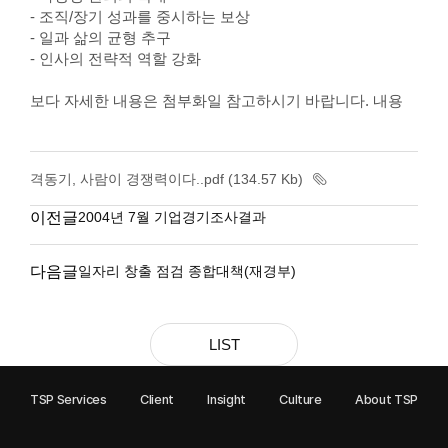
- 조직/장기 성과를 중시하는 보상
- 일과 삶의 균형 추구
- 인사의 전략적 역할 강화
보다 자세한 내용은 첨부화일 참고하시기 바랍니다. 내용
격동기, 사람이 경쟁력이다..pdf (134.57 Kb)
이전글
2004년 7월 기업경기조사결과
다음글
일자리 창출 점검 종합대책(재경부)
LIST
TSP Services
Client
Insight
Culture
About TSP